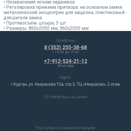
• Независимая ночная задвижка
• Регулировка прижима притвора: на основном замке
металлический эксцентрик для защелки, пластиковый -
для ригеля замка
• Противосъём: штыри, 3 шт.
• Размеры: 860х2050 мм, 960х2050 мм
Телефоны:
8 (352) 255-38-68
c 10:00 до 19:00
+7-912-524-21-12
WhatsApp
Адрес:
г.Курган, ул. Некрасова 15а, стр.5, ТЦ «Некрасов», 2 этаж
Оставайтесь на связи
Рассылка о новинках и акциях