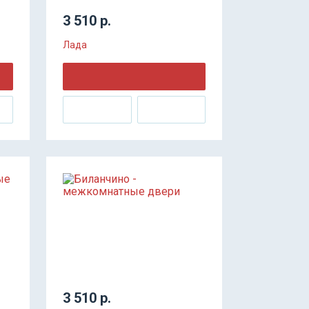
3 510 р.
Лада
3 510 р.