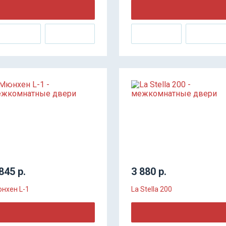
 ПРОДАЖ
845 р.
3 880 р.
нхен L-1
La Stella 200