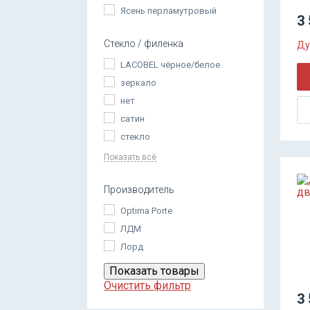
Ясень перламутровый
3 
Стекло / филенка
Ду
LACOBEL чёрное/белое
зеркало
нет
сатин
стекло
Показать всё
Производитель
Optima Porte
ЛДМ
Лорд
Показать товары
Очистить фильтр
3 