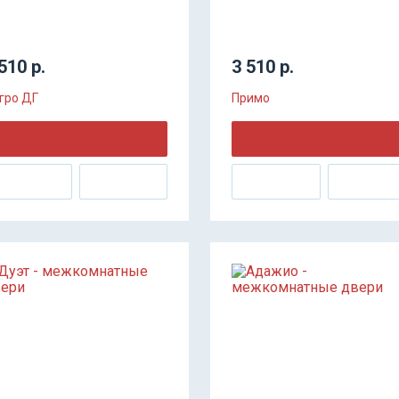
510 р.
3 510 р.
гро ДГ
Примо