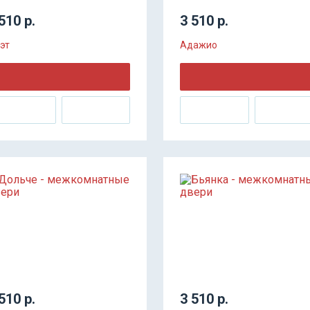
510 р.
3 510 р.
эт
Адажио
510 р.
3 510 р.