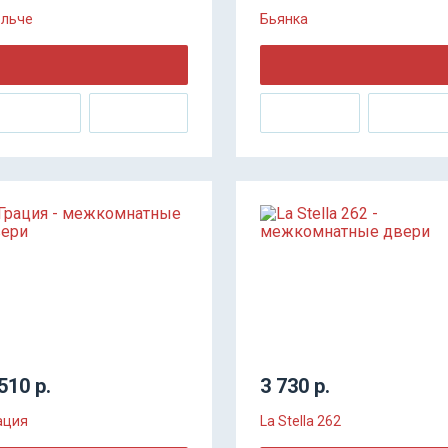
льче
Бьянка
510 р.
3 730 р.
ация
La Stella 262