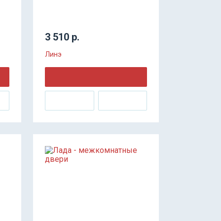
3 510 р.
Линэ