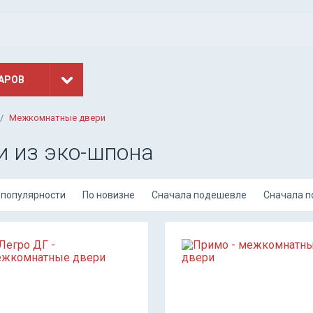
АРОВ
Межкомнатные двери
 из эко-шпона
 популярности
По новизне
Сначала подешевле
Сначала 