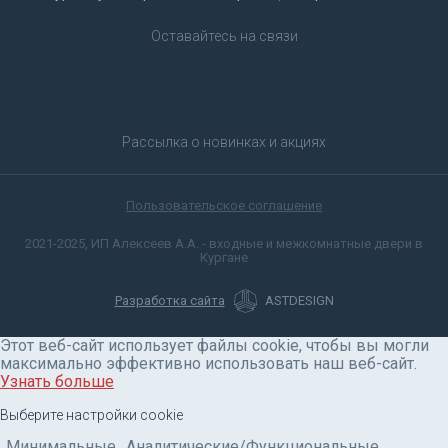
Оставайтесь на связи
Рассылка о новинках и акциях
Пользовательское соглашение
2021-2025, ИП Алексеев А.А. - входные и межкомнатные двери в
Кургане
Разработка сайта
ASTDESIGN
Этот веб-сайт использует файлы cookie, чтобы вы могли
максимально эффективно использовать наш веб-сайт.
Узнать больше
Выберите настройки cookie
Минимальные
Аналитические/Функциональные