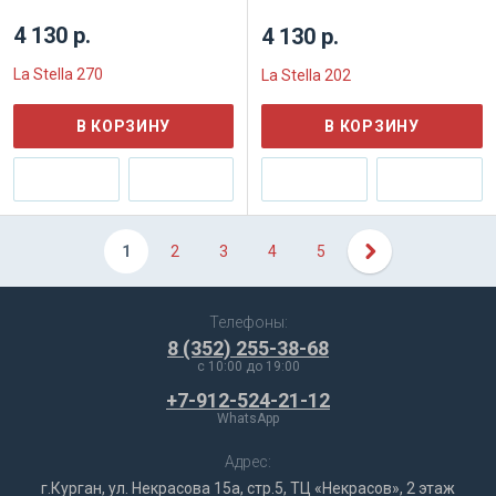
4 130 р.
4 130 р.
La Stella 270
La Stella 202
В КОРЗИНУ
В КОРЗИНУ
1
2
3
4
5
Телефоны:
8 (352) 255-38-68
c 10:00 до 19:00
+7-912-524-21-12
WhatsApp
Адрес:
г.Курган, ул. Некрасова 15а, стр.5, ТЦ «Некрасов», 2 этаж