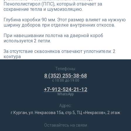
Пенополистирол (ППС), который отвечает за
сохранение тепла и шумоизоляцию.
Глубина коробки 90 мм. Этот размер влияет на нужную
ширину доборов при отделке внутренних откосов.
При навешивании полотна на дверной короб
используется 2 петли.
За отсутствие сквозняков отвечают уплотнители: 2
контура
Телефоны:
8 (352) 255-38-68
c 10:00 до 19:00
+7-912-524-21-12
WhatsApp
Адрес:
г.Курган, ул. Некрасова 15а, стр.5, ТЦ «Некрасов», 2 этаж
Оставайтесь на связи