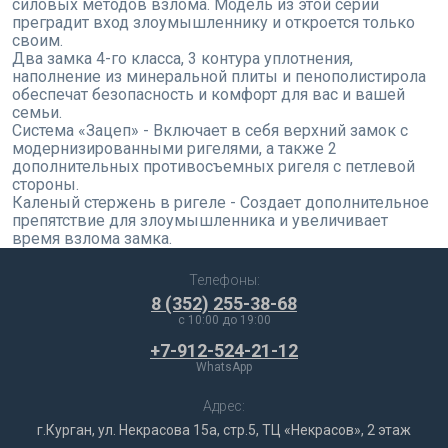
силовых методов взлома. Модель из этой серии
преградит вход злоумышленнику и откроется только
своим.
Два замка 4-го класса, 3 контура уплотнения,
наполнение из минеральной плиты и пенополистирола
обеспечат безопасность и комфорт для вас и вашей
семьи.
Система «Зацеп» - Включает в себя верхний замок с
модернизированными ригелями, а также 2
дополнительных противосъемных ригеля с петлевой
стороны.
Каленый стержень в ригеле - Создает дополнительное
препятствие для злоумышленника и увеличивает
время взлома замка.
Телефоны:
8 (352) 255-38-68
c 10:00 до 19:00
+7-912-524-21-12
WhatsApp
Адрес:
г.Курган, ул. Некрасова 15а, стр.5, ТЦ «Некрасов», 2 этаж