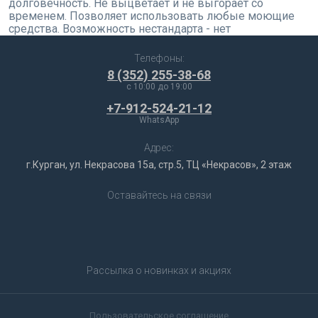
долговечность. Не выцветает и не выгорает со
временем. Позволяет использовать любые моющие
средства. Возможность нестандарта - нет
Телефоны:
8 (352) 255-38-68
c 10:00 до 19:00
+7-912-524-21-12
WhatsApp
Адрес:
г.Курган, ул. Некрасова 15а, стр.5, ТЦ «Некрасов», 2 этаж
Оставайтесь на связи
Рассылка о новинках и акциях
Пользовательское соглашение