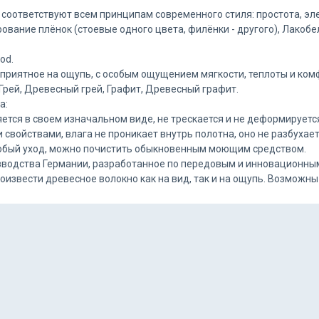
ответствуют всем принципам современного стиля: простота, элег
ование плёнок (стоевые одного цвета, филёнки - другого), Лакобе
od.
 приятное на ощупь, с особым ощущением мягкости, теплоты и комф
Грей, Древесный грей, Графит, Древесный графит.
а:
яется в своем изначальном виде, не трескается и не деформируетс
и свойствами, влага не проникает внутрь полотна, оно не разбуха
 особый уход, можно почистить обыкновенным моющим средством.
водства Германии, разработанное по передовым и инновационным
извести древесное волокно как на вид, так и на ощупь. Возможны