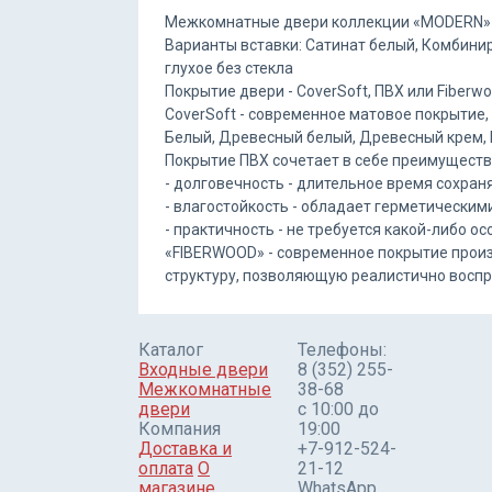
Межкомнатные двери коллекции «MODERN» со
Варианты вставки: Сатинат белый, Комбинир
глухое без стекла
Покрытие двери - CoverSoft, ПВХ или Fiberwo
CoverSoft - современное матовое покрытие,
Белый, Древесный белый, Древесный крем, 
Покрытие ПВХ сочетает в себе преимуществ
- долговечность - длительное время сохран
- влагостойкость - обладает герметическим
- практичность - не требуется какой-либо
«FIBERWOOD» - современное покрытие произ
структуру, позволяющую реалистично воспро
Каталог
Телефоны:
Входные двери
8 (352) 255-
Межкомнатные
38-68
двери
c 10:00 до
Компания
19:00
Доставка и
+7-912-524-
оплата
О
21-12
магазине
WhatsApp