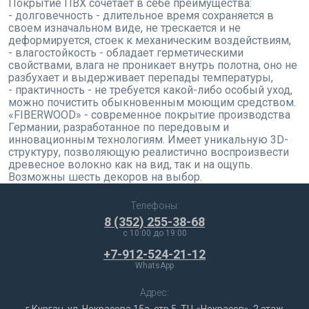
Покрытие ПВХ сочетает в себе преимущества:
- долговечность - длительное время сохраняется в
своем изначальном виде, не трескается и не
деформируется, стоек к механическим воздействиям,
- влагостойкость - обладает герметическими
свойствами, влага не проникает внутрь полотна, оно не
разбухает и выдерживает перепады температуры,
- практичность - не требуется какой-либо особый уход,
можно почистить обыкновенным моющим средством.
«FIBERWOOD» - современное покрытие производства
Германии, разработанное по передовым и
инновационным технологиям. Имеет уникальную 3D-
структуру, позволяющую реалистично воспроизвести
древесное волокно как на вид, так и на ощупь.
Возможны шесть декоров на выбор.
Телефоны:
8 (352) 255-38-68
c 10:00 до 19:00
+7-912-524-21-12
WhatsApp
Адрес:
г.Курган, ул. Некрасова 15а, стр.5, ТЦ «Некрасов», 2 этаж