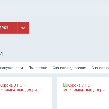
АРОВ
и
 популярности
По новизне
Сначала подешевле
Сначала 